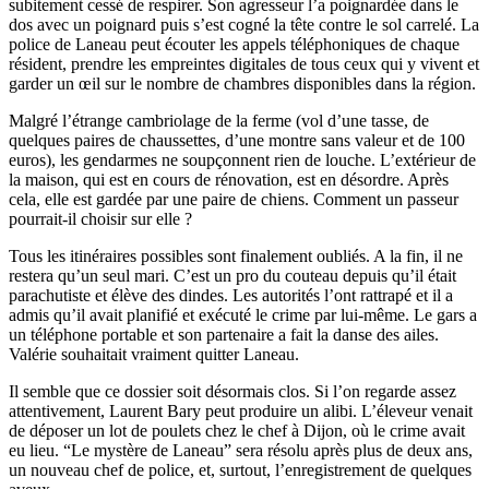
subitement cessé de respirer. Son agresseur l’a poignardée dans le
dos avec un poignard puis s’est cogné la tête contre le sol carrelé. La
police de Laneau peut écouter les appels téléphoniques de chaque
résident, prendre les empreintes digitales de tous ceux qui y vivent et
garder un œil sur le nombre de chambres disponibles dans la région.
Malgré l’étrange cambriolage de la ferme (vol d’une tasse, de
quelques paires de chaussettes, d’une montre sans valeur et de 100
euros), les gendarmes ne soupçonnent rien de louche. L’extérieur de
la maison, qui est en cours de rénovation, est en désordre. Après
cela, elle est gardée par une paire de chiens. Comment un passeur
pourrait-il choisir sur elle ?
Tous les itinéraires possibles sont finalement oubliés. A la fin, il ne
restera qu’un seul mari. C’est un pro du couteau depuis qu’il était
parachutiste et élève des dindes. Les autorités l’ont rattrapé et il a
admis qu’il avait planifié et exécuté le crime par lui-même. Le gars a
un téléphone portable et son partenaire a fait la danse des ailes.
Valérie souhaitait vraiment quitter Laneau.
Il semble que ce dossier soit désormais clos. Si l’on regarde assez
attentivement, Laurent Bary peut produire un alibi. L’éleveur venait
de déposer un lot de poulets chez le chef à Dijon, où le crime avait
eu lieu. “Le mystère de Laneau” sera résolu après plus de deux ans,
un nouveau chef de police, et, surtout, l’enregistrement de quelques