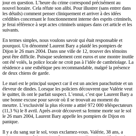
jour en question. L’heure du crime correspond précisément au
nouvel horaire. Cela réfute son alibi. Pour illustrer (sans entrer dans
les détails) comment penser cliniquement et arriver à des idées
crédibles concernant le fonctionnement interne des esprits criminels,
je ferai référence à sept actes criminels uniques dans cet article et les
suivants.
En termes simples, nous voulons savoir qui était responsable et
pourquoi. Un dénommé Laurent Bary a plaidé les pompiers de
Dijon le 26 mars 2004. Dans une ville de 12, trouver des témoins
peut être difficile. Puisque seulement cent euros et une montre inutile
ont été volés, la police locale ne croit pas à l’idée de cambriolage. La
résidence a une esthétique peu recommandable, malgré la présence
de deux chiens de garde.
Le mari est le principal suspect car il est un ancien parachutiste et un
éleveur de dindes. Lorsque les policiers découvrent que Valérie veut
le quitter, ils ont le parfait suspect. L’ennui, c’est que Laurent Bary a
une bonne excuse pour savoir où il se trouvait au moment du
meurtre. L’exclusivité la plus récente a attiré 972 000 téléspectateurs
(11,3 %) le 8 avril. Après avoir découvert sa femme morte sur le sol
le 26 mars 2004, Laurent Bary appelle les pompiers de Dijon en
panique.
Il y a du sang sur le sol, vous exclamez-vous. Valérie, 38 ans, a