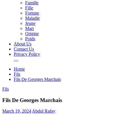
Famille
Fille
Fortune
Maladie
Jeune
Mari
Origine
Poids
About Us
Contact Us
Privacy Policy
Home
Fils
Fils De Georges Marchais
Fils
Fils De Georges Marchais
March 19, 2024
Abdul Rafay