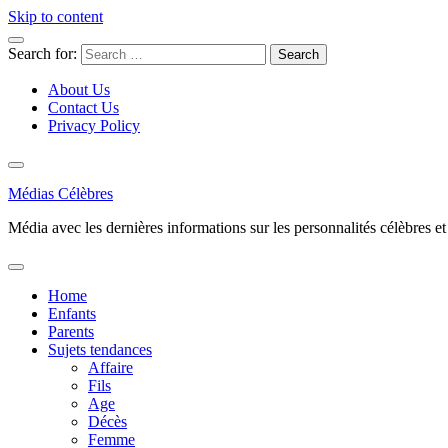
Skip to content
Search for:
About Us
Contact Us
Privacy Policy
Médias Célèbres
Média avec les dernières informations sur les personnalités célèbres et d
Home
Enfants
Parents
Sujets tendances
Affaire
Fils
Age
Décès
Femme