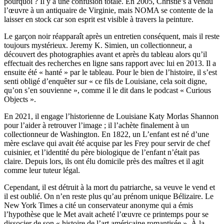
pourquoi ? Il y a une confusion totale. En 2005, Christie’s a vendu
l’œuvre à un antiquaire de Virginie, mais NOMA se contente de la
laisser en stock car son esprit est visible à travers la peinture.
Le garçon noir réapparaît après un entretien conséquent, mais il reste
toujours mystérieux. Jeremy K. Simien, un collectionneur, a
découvert des photographies avant et après du tableau alors qu’il
effectuait des recherches en ligne sans rapport avec lui en 2013. Il a
ensuite été « hanté » par le tableau. Pour le bien de l’histoire, il s’est
senti obligé d’enquêter sur « ce fils de Louisiane, cela soit digne,
qu’on s’en souvienne », comme il le dit dans le podcast « Curious
Objects ».
En 2021, il engage l’historienne de Louisiane Katy Morlas Shannon
pour l’aider à retrouver l’image ; il l’achète finalement à un
collectionneur de Washington. En 1822, un L’enfant est né d’une
mère esclave qui avait été acquise par les Frey pour servir de chef
cuisinier, et l’identité du père biologique de l’enfant n’était pas
claire. Depuis lors, ils ont élu domicile près des maîtres et il agit
comme leur tuteur légal.
Cependant, il est détruit à la mort du patriarche, sa veuve le vend et
il est oublié. On n’en reste plus qu’au prénom unique Bélizaire. Le
New York Times a cité un conservateur anonyme qui a émis
l’hypothèse que le Met avait acheté l’œuvre ce printemps pour se
dissocier de son « histoire de l’art américaine romantisée ». À la