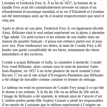
Léontine et Frederick Frey Jr. À la fin de 1837, la fortune de la
famille Frey avait été considérablement inversée en raison d’un
effondrement économique mondial, et la vie d’Elizabeth et Léontine
ont été interrompus alors qu’ils n’avaient respectivement que neuf et
cinq ans.
Après le décès de son père, Frederick Frey Jr. est également décédé.
Ainsi, Bélizaire était le seul enfant représenté sur la photo à atteindre
l’âge adulte. Un petit esclave et les enfants de son maître dans un
manoir du quartier français ; il passa son enfance parmi eux et joua
avec eux. Pour rembourser ses dettes, le mari de Coralie Frey a dû
brader une partie considérable de ses biens, notamment des biens
immobiliers et des esclaves.
Coralie a acquis Bélizaire et Sally, la cuisinière à domicile. Coralie
Frey vend Bélizaire, alors connue sous le nom de paroisse Saint-
Jean-Baptiste, en 1857 à un riche planteur de sucre nommé Lézin
Becnel. C’est sur le site actuel d’Evergreen Plantation que Bélizaire
a été obligé de travailler comme cuisinier et femme de ménage.
Le tableau est resté en possession de Coralie Frey jusqu’à ce qu’elle
le donne à ses enfants. À la fin du 19e ou au début du 20e siècle,
l’image de Bélizaire a été repeinte, le retirant ainsi de l’œuvre d’art.
L’arrière-arrière-petite-fille Audrey Grasser a alerté les responsables
d’un musée de Louisiane que le tableau représentait à l’origine un