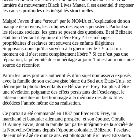
lumière du mouvement Black Lives Matter, il est essentiel d’exposer
les causes profondes des inégalités structurelles.
Malgré l’aveu d’une “erreur” par le NOMA et l’explication de son
manque de moyens, les critiques des experts persistent. Partout sur
les réseaux sociaux, les gens se posent des questions. Et si Bélizaire
était bien l’enfant illégitime du Père Frey ? Les ménages
propriétaires d’esclaves ont souvent des enfants illégitimes.
Supposons-nous qu’il a survécu à la guerre civile ? Y a-t-il un
moment où il s’est senti complètement libéré ? Si ce n’est pas une
réparation, la pérennité de son héritage aujourd’hui est au moins une
source de réconfort.
Parmi les rares portraits authentifiés d’un sujet noir asservi exposés
avec la famille de son esclavagiste blanc du Sud aux États-Unis, se
démarque la photo des enfants de Bélizaire et Frey. En plus d’être
une révélation poignante des effets persistants de l’esclavage, le
tableau constitue un bel hommage à la mémoire des deux filles
décédées l’année même de sa réalisation.
Ce portrait a été commandé en 1837 par Frederick Frey, un
marchand et banquier allemand prospère, et son épouse, Coralie
D’Aunoy Favre, dont la famille fait partie intégrante de la société de
la Nouvelle-Orléans depuis l’époque coloniale. Bélizaire, l’esclave
de leur père âgé de quinze ans, est photographié ici avec Elizabeth,