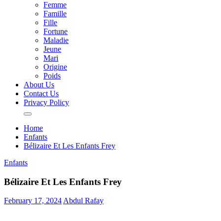
Femme
Famille
Fille
Fortune
Maladie
Jeune
Mari
Origine
Poids
About Us
Contact Us
Privacy Policy
Home
Enfants
Bélizaire Et Les Enfants Frey
Enfants
Bélizaire Et Les Enfants Frey
February 17, 2024
Abdul Rafay