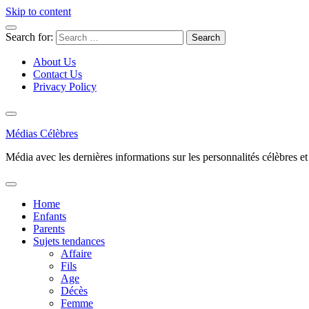
Skip to content
Search for:
About Us
Contact Us
Privacy Policy
Médias Célèbres
Média avec les dernières informations sur les personnalités célèbres et d
Home
Enfants
Parents
Sujets tendances
Affaire
Fils
Age
Décès
Femme