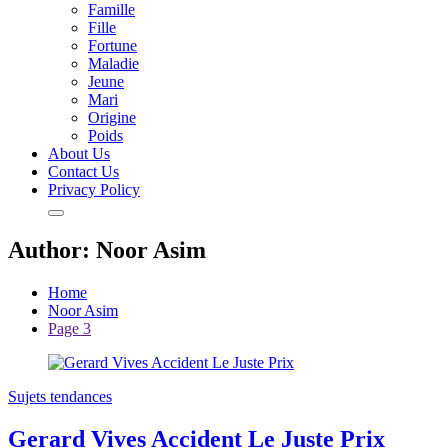
Famille
Fille
Fortune
Maladie
Jeune
Mari
Origine
Poids
About Us
Contact Us
Privacy Policy
Author:
Noor Asim
Home
Noor Asim
Page 3
Sujets tendances
Gerard Vives Accident Le Juste Prix